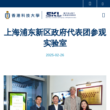
Skip
Se
更多科大概览
to
科大新闻
学术部门索引
M
main
生活@科大
图书馆
content
校园地图及指南
工作@科大
上海浦东新区政府代表团参观
教授简录
认识科大
实验室
2025-02-26
Image