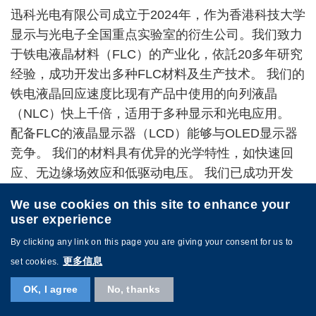
迅科光电有限公司成立于2024年，作为香港科技大学
显示与光电子全国重点实验室的衍生公司。我们致力
于铁电液晶材料（FLC）的产业化，依託20多年研究
经验，成功开发出多种FLC材料及生产技术。 我们的
铁电液晶回应速度比现有产品中使用的向列液晶
（NLC）快上千倍，适用于多种显示和光电应用。
配备FLC的液晶显示器（LCD）能够与OLED显示器
竞争。 我们的材料具有优异的光学特性，如快速回
应、无边缘场效应和低驱动电压。 我们已成功开发
出可实现超高解析度显示器、快速镭射雷达
We use cookies on this site to enhance your
（LiDAR）系统和AR多焦点透镜的材料。 新型FLC
user experience
材料的商业化不仅提高了液晶显示器和光电产品的竞
By clicking any link on this page you are giving your consent for us to
争力，也为行业和市场带来了新的革命。
更多信息
set cookies.
OK, I agree
No, thanks
Image
Image