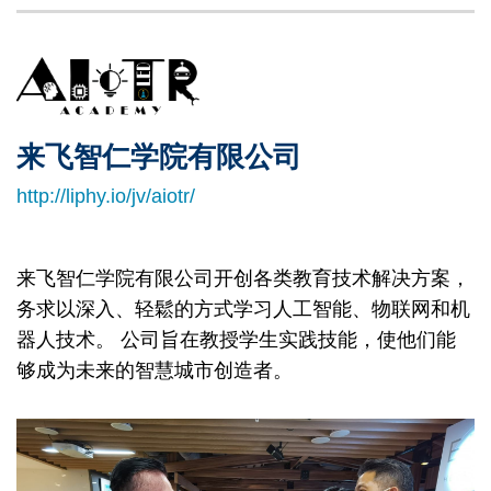
Left
Image
Image
Column
来飞智仁学院有限公司
Right
Text
Column
Area
http://liphy.io/jv/aiotr/
来飞智仁学院有限公司开创各类教育技术解决方案，
务求以深入、轻鬆的方式学习人工智能、物联网和机
器人技术。 公司旨在教授学生实践技能，使他们能
够成为未来的智慧城市创造者。
Image
Image