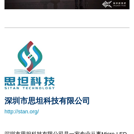
Left
Image
Image
Column
深圳市思坦科技有限公司
Right
Text
Column
Area
http://stan.org/