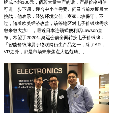
牌成本约100元，倘若大量生产的话，产品价格相信
可进一步下调，迎合中小企需要。问及当前发展最大
挑战，他表示，经济环境欠佳，商家比较保守，不
过，随着欧美经济改善，该等地区对电子价钱牌需求
愈来愈大;加上，最近日本连锁式便利店Lawson宣
布，希望于2020年奥运会前全面转换电子价钱牌：
「智能价钱牌属于物联网衍生产品之一，除了AR，
VR之外，都是市场未来焦点大热范畴」。
Image
Image