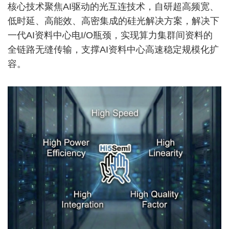
核心技术聚焦AI驱动的光互连技术，自研超高频宽、
低时延、高能效、高密集成的硅光解决方案，解决下
一代AI资料中心电I/O瓶颈，实现算力集群间资料的
全链路无缝传输，支撑AI资料中心高速稳定规模化扩
容。
Image
Image