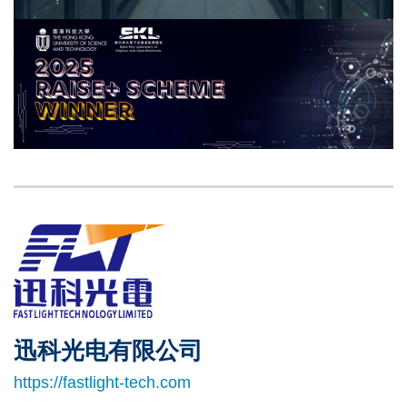
Image
Image
Left
Image
Image
Column
迅科光电有限公司
Right
Text
Column
Area
https://fastlight-tech.com