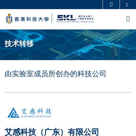
Skip
Se
更多科大概览
to
科大新闻
学术部门索引
M
main
生活@科大
图书馆
content
Sections
校园地图及指南
工作@科大
技术转移
教授简录
认识科大
由实验室成员所创办的科技公司
Text
Area
Left
Image
Image
Column
艾感科技（广东）有限公司
Right
Text