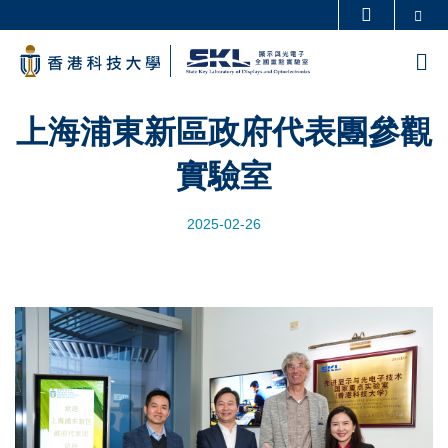
Skip
Se
更多科大概覽
to
科大新聞
學術部門索引
M
main
生活@科大
圖書館
content
校園地圖及指南
工作@科大
上海浦東新區政府代表團參觀
教授簡錄
認識科大
實驗室
2025-02-26
Image