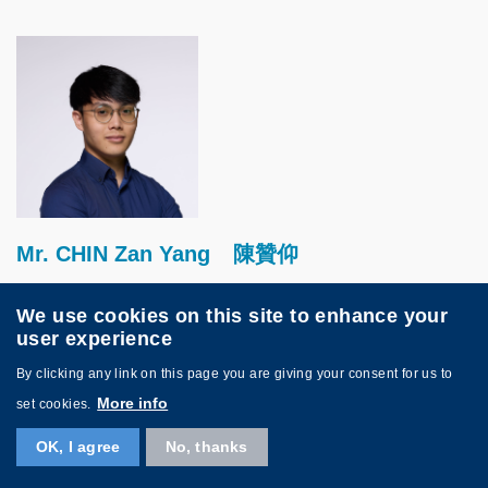
Image
Mr. CHIN Zan Yang
陳贊仰
香港科技大學電子及計算機工程系研究助理
We use cookies on this site to enhance your
user experience
By clicking any link on this page you are giving your consent for us to
Image
More info
set cookies.
OK, I agree
No, thanks