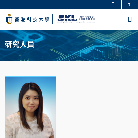
Skip
Se
更多科大概覽
to
科大新聞
學術部門索引
M
main
生活@科大
圖書館
content
Sections
校園地圖及指南
工作@科大
研究人員
教授簡錄
認識科大
Image