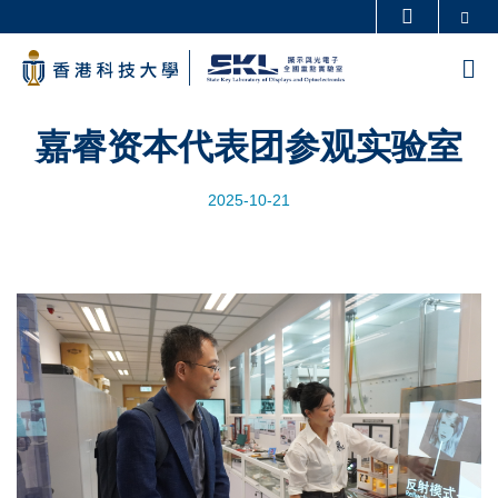
Skip
Se
更多科大概览
to
科大新闻
学术部门索引
M
main
生活@科大
图书馆
content
校园地图及指南
工作@科大
嘉睿资本代表团参观实验室
教授简录
认识科大
2025-10-21
Image