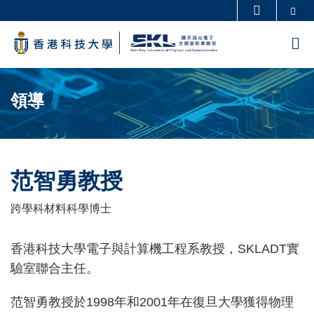
Skip
Se
更多科大概覽
to
科大新聞
學術部門索引
M
main
生活@科大
圖書館
content
Sections
校園地圖及指南
工作@科大
領導
教授簡錄
認識科大
范智勇教授
Text
Area
跨學科材料科學博士
Left
Text
香港科技大學電子與計算機工程系教授，SKLADT實
Column
Area
驗室聯合主任。
范智勇教授於1998年和2001年在復旦大學獲得物理