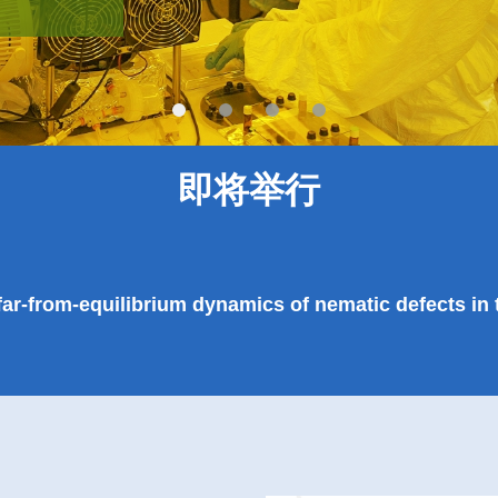
显示厂商
即将举行
far-from-equilibrium dynamics of nematic defects in