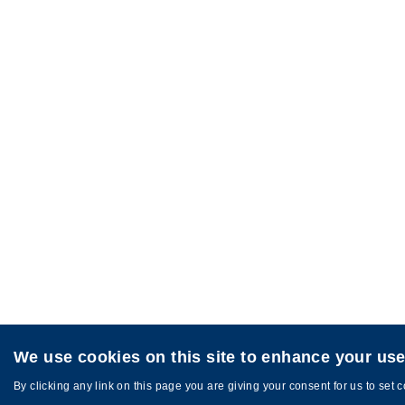
We use cookies on this site to enhance your us
私隐政策
©版权属香港科技大学所有
By clicking any link on this page you are giving your consent for us to set 