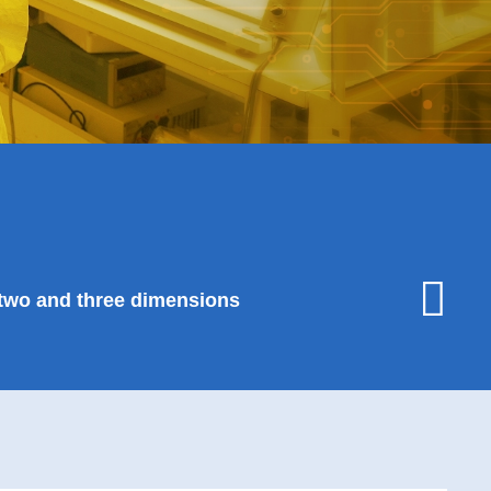
MAR
 two and three dimensions
12