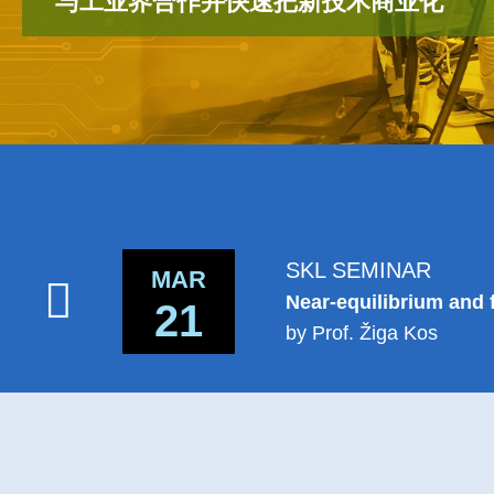
给内地
Text
Area
SKL SEMINAR
MAR
Near-equilibrium and 
21
by Prof. Žiga Kos