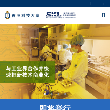
Skip
Se
更多科大概览
to
科大新闻
学术部门索引
M
main
生活@科大
图书馆
content
Sections
校园地图及指南
工作@科大
教授简录
认识科大
即将举行
Text