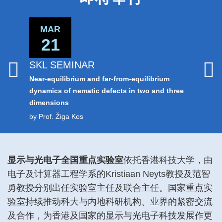
Area
MAR
MA
21
1
SKL SEMINAR
SKL S
Near-equilibrium and far-from-equilibrium
MEMS an
dynamics of nematic defects in two and three
Applicat
dimensions
by Prof.
by Prof. Žiga Kos
Left
Text
显示与光电子全国重点实验室
依托香港科技大学，由
Column
Area
电子及计算器工程学系的Kristiaan Neyts教授及范智
勇教授分别出任实验室主任及联合主任。国家重点实
验室持续推动科大与内地科研机构、业界的紧密交流
及合作，为香港及国家的显示与光电子科技发展作更