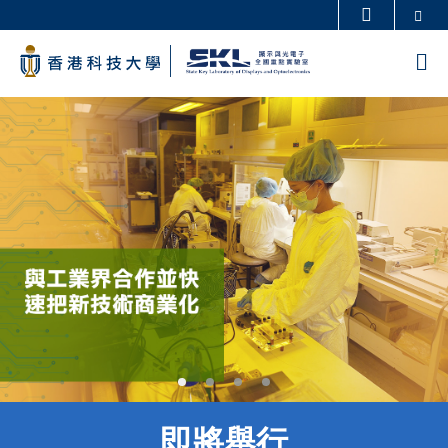
Skip
Se
更多科大概覽
to
科大新聞
學術部門索引
M
main
生活@科大
圖書館
content
Sections
校園地圖及指南
工作@科大
教授簡錄
認識科大
即將舉行
Text