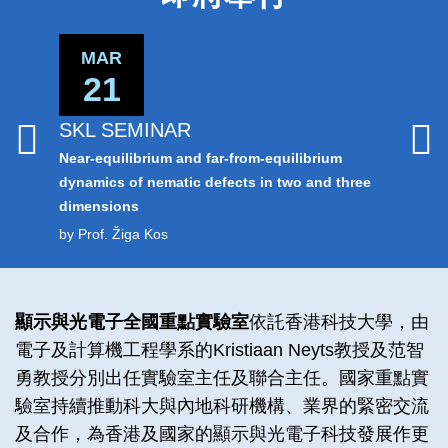
Area
MAR
MA
21
1
SKL SEMINAR
SKL S
Near-equilibrium and far-from-equilibrium
MEMS an
dynamics of nematic defects in two and three
Applicat
dimensions
by Prof.
by Prof. Žiga Kos
Left
Text
顯示與光電子全國重點實驗室
依託香港科技大學，由
Column
Area
電子及計算機工程學系的Kristiaan Neyts教授及范智
勇教授分別出任實驗室主任及聯合主任。國家重點實
驗室持續推動科大與內地科研機構、業界的緊密交流
及合作，為香港及國家的顯示與光電子科技發展作更