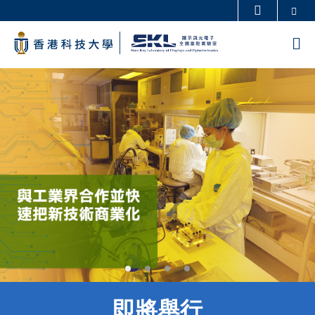
Skip
Se
更多科大概覽
to
科大新聞
學術部門索引
M
main
生活@科大
圖書館
content
Sections
校園地圖及指南
工作@科大
教授簡錄
認識科大
即將舉行
Text