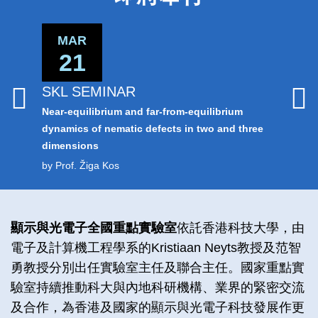
Area
MAR
MA
21
1
SKL SEMINAR
SKL S
Near-equilibrium and far-from-equilibrium
MEMS an
dynamics of nematic defects in two and three
Applicat
dimensions
by Prof.
by Prof. Žiga Kos
Left
Text
顯示與光電子全國重點實驗室
依託香港科技大學，由
Column
Area
電子及計算機工程學系的Kristiaan Neyts教授及范智
勇教授分別出任實驗室主任及聯合主任。國家重點實
驗室持續推動科大與內地科研機構、業界的緊密交流
及合作，為香港及國家的顯示與光電子科技發展作更