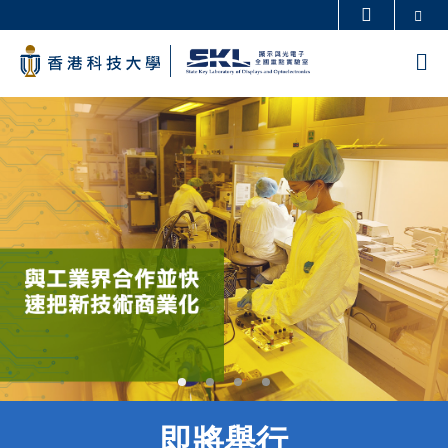
Skip
Se
更多科大概覽
to
科大新聞
學術部門索引
M
main
生活@科大
圖書館
content
Sections
校園地圖及指南
工作@科大
教授簡錄
認識科大
即將舉行
Text