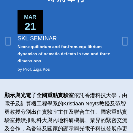
Area
MAR
MA
21
1
SKL SEMINAR
SKL S
Near-equilibrium and far-from-equilibrium
MEMS an
dynamics of nematic defects in two and three
Applicat
dimensions
by Prof.
by Prof. Žiga Kos
Left
Text
顯示與光電子全國重點實驗室
依託香港科技大學，由
Column
Area
電子及計算機工程學系的Kristiaan Neyts教授及范智
勇教授分別出任實驗室主任及聯合主任。國家重點實
驗室持續推動科大與內地科研機構、業界的緊密交流
及合作，為香港及國家的顯示與光電子科技發展作更